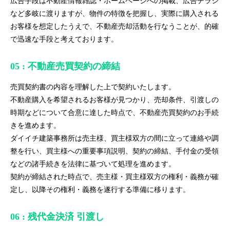
広告手段は不動産情報雑誌・ホームページへの掲載、広告チラシ
など多岐に渡りますが、物件の特徴を把握し、実際に購入される
お客様を想定したうえで、不動産売却活動を行なうことが、的確
で迅速な手段と考えております。
05 : 不動産売買契約の締結
売買契約書の内容を理解した上で契約いたします。
不動産購入を希望されるお客様が見つかり、売却条件、引渡しの
時期などについて合意に達した時点で、不動産売買契約のお手続
きを進めます。
ダイイチ建築事務所は売主様、買主様双方の間に立って連絡や調
整を行い、買主様への重要事項説明、契約の締結、手付金の受領
などの諸手続きを法律に基づいて処理を進めます。
契約が締結された時点で、売主様・買主様双方の権利・義務が確
定し、以降その権利・義務を遂行する準備に移ります。
06 : 残代金決済 引渡し